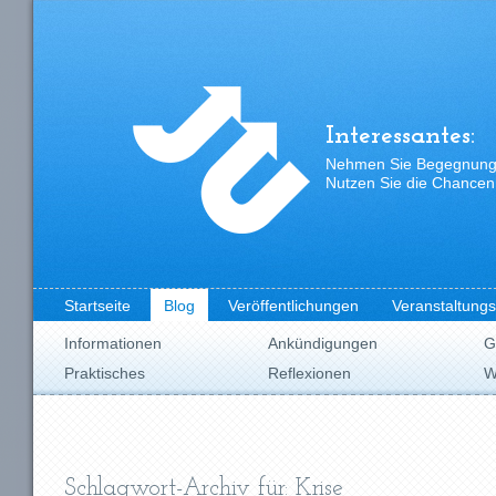
Interessantes:
Nehmen Sie Begegnungen
Nutzen Sie die Chancen,
Startseite
Blog
Veröffentlichungen
Veranstaltung
Informationen
Ankündigungen
G
Praktisches
Reflexionen
W
Schlagwort-Archiv für: Krise