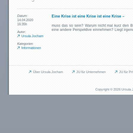
Datum:
Eine Krise ist eine Krise ist eine Krise –
14.04.2020
16:35h
muss das so sein? Warum nicht mal kurz den B
eine andere Perspektive einnehmen? Liegt irgend
Autor:
Ursula Jocham
Kategorien:
Informationen
Über Ursula Jocham
JU für Unternehmen
JU für Pr
Unternehmen
Privat
JU für Unternehmen
JU für Pr
Copyright © 2026 Ursul
Das kann ich für Sie tun
Das kann i
Aufbauprojekte
Beruflich
Coaching / Personalentwicklung
Persönli
Betriebliches Gesundheitsmanagement (BGM)
EMDR / Bi
Outplacement
Präventi
Human Relations / Mitarbeiterbindung
Methode
Maßgeschneiderte Angebote
Referenz
Referenzen