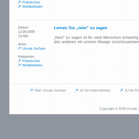
Praktisches
Wohlbefinden
Datum:
Lernen Sie „nein“ zu sagen
12.09.2009
13:45h
„Nein“ zu sagen ist für viele Menschen schwieri
den anderen mit unserer Absage zurückzuweisen o
Autor:
Ursula Jocham
Kategorien:
Praktisches
Wohlbefinden
Über Ursula Jocham
JU für Unternehmen
JU für Pr
Unternehmen
Privat
JU für Unternehmen
JU für Pr
Copyright © 2026 Ursul
Das kann ich für Sie tun
Das kann i
Aufbauprojekte
Beruflich
Coaching / Personalentwicklung
Persönli
Betriebliches Gesundheitsmanagement (BGM)
EMDR / Bi
Outplacement
Präventi
Human Relations / Mitarbeiterbindung
Methode