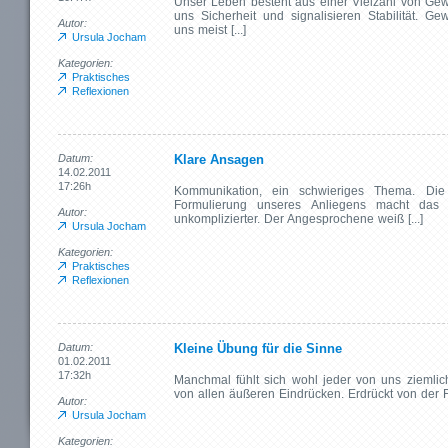
Unser Leben besteht aus einer Vielzahl von Ge
uns Sicherheit und signalisieren Stabilität. G
Autor:
uns meist [...]
Ursula Jocham
Kategorien:
Praktisches
Reflexionen
Datum:
Klare Ansagen
14.02.2011
17:26h
Kommunikation, ein schwieriges Thema. Die
Formulierung unseres Anliegens macht das 
Autor:
unkomplizierter. Der Angesprochene weiß [...]
Ursula Jocham
Kategorien:
Praktisches
Reflexionen
Datum:
Kleine Übung für die Sinne
01.02.2011
17:32h
Manchmal fühlt sich wohl jeder von uns ziemlich 
von allen äußeren Eindrücken. Erdrückt von der Fül
Autor:
Ursula Jocham
Kategorien: