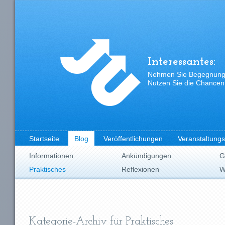
Interessantes:
Nehmen Sie Begegnungen
Nutzen Sie die Chancen,
Startseite
Blog
Veröffentlichungen
Veranstaltung
Informationen
Ankündigungen
G
Praktisches
Reflexionen
W
Kategorie-Archiv für Praktisches