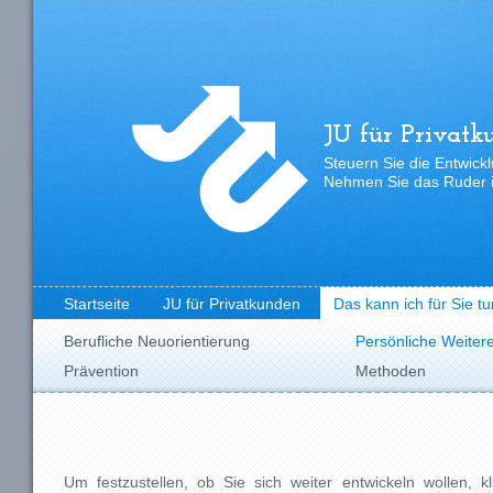
JU für Privatk
Steuern Sie die Entwickl
Nehmen Sie das Ruder i
Startseite
JU für Privatkunden
Das kann ich für Sie tu
Berufliche Neuorientierung
Persönliche Weiter
Prävention
Methoden
Um festzustellen, ob Sie sich weiter entwickeln wollen, kl