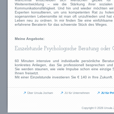
Manchmal entscheiden sich Menschen gezielt für 
Weiterentwicklung – wie die Stärkung ihrer soziale
Kommunikationsfähigkeit. Und hin und wieder möchten wir
Experten konsultieren, um uns kompetenten Rat zu holen
sogenannten Lebensmitte ist man oft unzufrieden und hat d
Leben neu zu ordnen. In mir finden Sie eine einfühlsame
erfahrene Beraterin für das schwerste Stück des Weges.
Meine Angebote:
Einzelstunde Psychologische Beratung oder 
60 Minuten intensive und individuelle persönliche Berat
konkretes Anliegen, das Sie professionell besprechen und 
Sie werden staunen, wie viele Impulse schon eine einzige 
Ihnen freisetzt.
Mit einer Einzelstunde investieren Sie € 140 in Ihre Zukunft.
Über Ursula Jocham
JU für Unternehmen
JU für Pr
Unternehmen
Privat
JU für Unternehmen
JU für Pr
Copyright © 2026 Ursul
Das kann ich für Sie tun
Das kann i