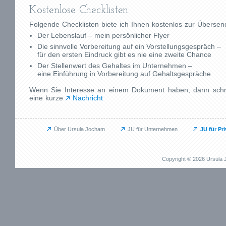
Kostenlose Checklisten:
Folgende Checklisten biete ich Ihnen kostenlos zur Überse
Der Lebenslauf – mein persönlicher Flyer
Die sinnvolle Vorbereitung auf ein Vorstellungsgespräch –
für den ersten Eindruck gibt es nie eine zweite Chance
Der Stellenwert des Gehaltes im Unternehmen –
eine Einführung in Vorbereitung auf Gehaltsgespräche
Wenn Sie Interesse an einem Dokument haben, dann schre
eine kurze
Nachricht
Über Ursula Jocham
JU für Unternehmen
JU für Pr
Unternehmen
Privat
JU für Unternehmen
JU für Pr
Copyright © 2026 Ursul
Das kann ich für Sie tun
Das kann i
Aufbauprojekte
Beruflich
Coaching / Personalentwicklung
Persönli
Betriebliches Gesundheitsmanagement (BGM)
EMDR / Bi
Outplacement
Präventi
Human Relations / Mitarbeiterbindung
Methode
Maßgeschneiderte Angebote
Referenz
Referenzen