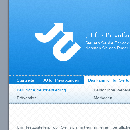
JU für Privatk
Steuern Sie die Entwickl
Nehmen Sie das Ruder i
Startseite
JU für Privatkunden
Das kann ich für Sie tu
Berufliche Neuorientierung
Persönliche Weiter
Prävention
Methoden
Um festzustellen, ob Sie sich mitten in einer beruflich