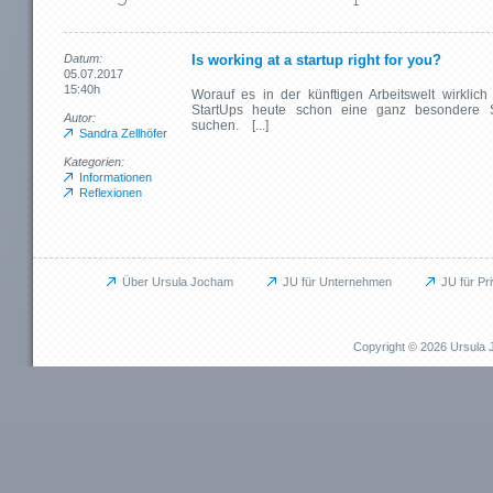
Datum:
Is working at a startup right for you?
05.07.2017
15:40h
Worauf es in der künftigen Arbeitswelt wirkl
StartUps heute schon eine ganz besondere S
Autor:
suchen. [...]
Sandra Zellhöfer
Kategorien:
Informationen
Reflexionen
Über Ursula Jocham
JU für Unternehmen
JU für Pr
Unternehmen
Privat
JU für Unternehmen
JU für Pr
Copyright © 2026 Ursul
Das kann ich für Sie tun
Das kann i
Aufbauprojekte
Beruflich
Coaching / Personalentwicklung
Persönli
Betriebliches Gesundheitsmanagement (BGM)
EMDR / Bi
Outplacement
Präventi
Human Relations / Mitarbeiterbindung
Methode
Maßgeschneiderte Angebote
Referenz
Referenzen