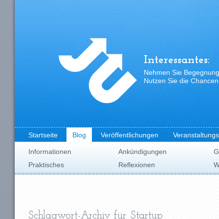
Interessantes:
Nehmen Sie Begegnungen
Nutzen Sie die Chancen,
Startseite
Blog
Veröffentlichungen
Veranstaltung
Informationen
Ankündigungen
G
Praktisches
Reflexionen
W
Schlagwort-Archiv für: Startup