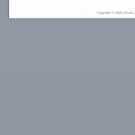
Unternehmen
Privat
JU für Unternehmen
JU für Pr
Copyright © 2026 Ursul
Das kann ich für Sie tun
Das kann i
Aufbauprojekte
Beruflich
Coaching / Personalentwicklung
Persönli
Betriebliches Gesundheitsmanagement (BGM)
EMDR / Bi
Outplacement
Präventi
Human Relations / Mitarbeiterbindung
Methode
Maßgeschneiderte Angebote
Referenz
Referenzen