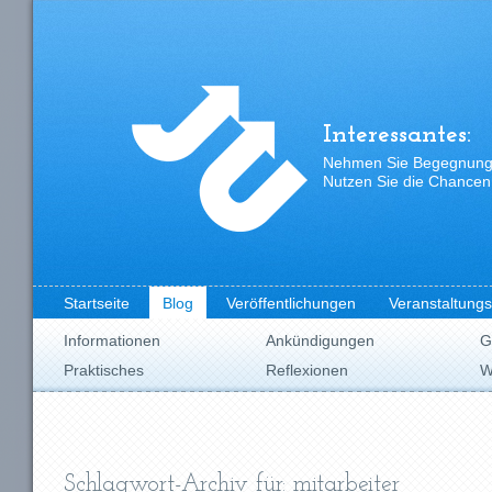
Interessantes:
Nehmen Sie Begegnungen
Nutzen Sie die Chancen,
Startseite
Blog
Veröffentlichungen
Veranstaltung
Informationen
Ankündigungen
G
Praktisches
Reflexionen
W
Schlagwort-Archiv für: mitarbeiter