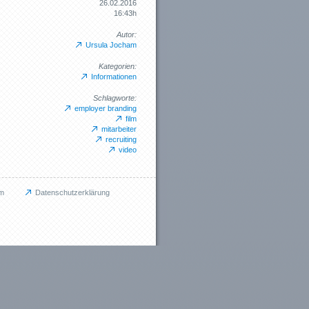
26.02.2016
16:43h
Autor:
Ursula Jocham
Kategorien:
Informationen
Schlagworte:
employer branding
film
mitarbeiter
recruiting
video
m
Datenschutzerklärung
tes
ngen (3)
ge (4)
nen (13)
s (6)
n (12)
den (7)
chungen