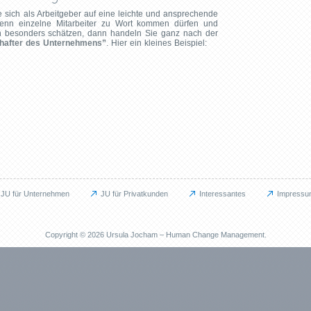
 sich als Arbeitgeber auf eine leichte und ansprechende
enn einzelne Mitarbeiter zu Wort kommen dürfen und
 besonders schätzen, dann handeln Sie ganz nach der
schafter des Unternehmens”
. Hier ein kleines Beispiel:
JU für Unternehmen
JU für Privatkunden
Interessantes
Impressu
Privat
Interessan
JU für Privatkunden
Blog
Copyright © 2026 Ursula Jocham – Human Change Management.
Das kann ich für Sie tun
Ankündigu
Berufliche Neuorientierung
Gastbeiträ
Persönliche Weiterentwicklung
Informatio
ent (BGM)
EMDR / Bilaterale Stimulation
Praktische
Prävention
Reflexione
Methoden
Wohlbefin
Referenzen
Veröffentli