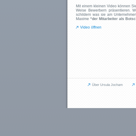
Mit einem kleinen Video können Sie
Weise Bewerbern präsentieren. W
schildern was sie am Unternehmen
Maxime
“der Mitarbeiter als Bot
Video öffnen
Über Ursula Jocham
Unternehmen
JU für Unternehmen
Das kann ich für Sie tun
Aufbauprojekte
Coaching / Personalentwicklung
Betriebliches Gesundheitsmanagem
Outplacement
Human Relations / Mitarbeiterbindung
Maßgeschneiderte Angebote